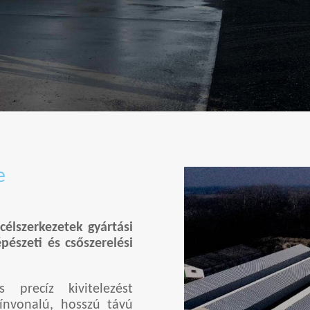
e
célszerkezetek gyártási
pészeti és csőszerelési
precíz kivitelezést
zínvonalú, hosszú távú