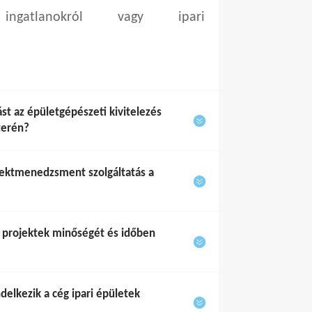
 ingatlanokról vagy ipari
t az épületgépészeti kivitelezés
terén?
jektmenedzsment szolgáltatás a
a projektek minőségét és időben
delkezik a cég ipari épületek