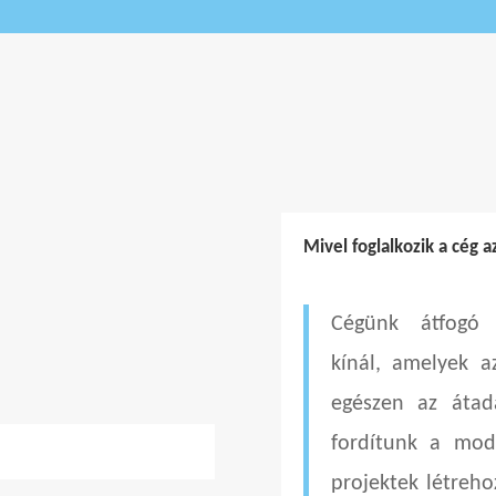
a
Mivel foglalkozik a cég a
Cégünk átfogó i
kínál, amelyek az
egészen az átadá
fordítunk a mod
projektek létreho