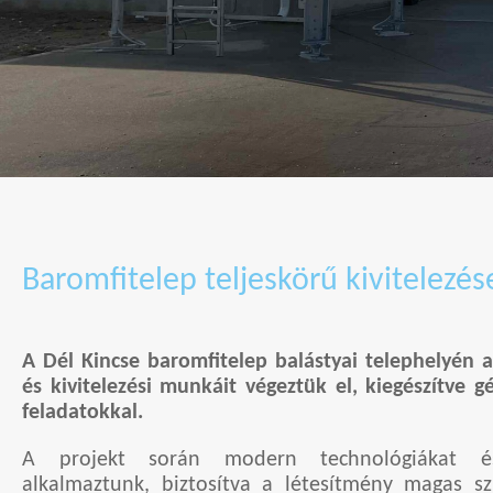
Baromfitelep teljeskörű kivitelezés
A Dél Kincse baromfitelep balástyai telephelyén a
és kivitelezési munkáit végeztük el, kiegészítve gé
feladatokkal.
A projekt során modern technológiákat és 
alkalmaztunk, biztosítva a létesítmény magas s