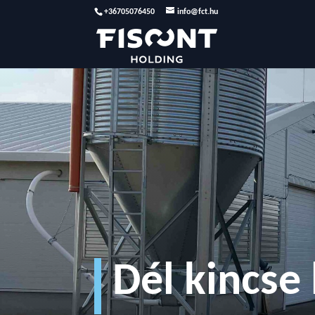
+36705076450
info@fct.hu
Dél kincse