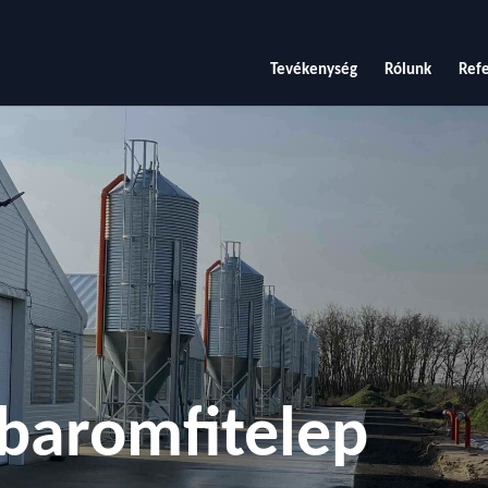
Tevékenység
Rólunk
Refe
 baromfitelep